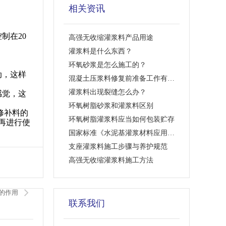
相关资讯
制在20
高强无收缩灌浆料产品用途
灌浆料是什么东西？
环氧砂浆是怎么施工的？
动，这样
混凝土压浆料修复前准备工作有哪些
灌浆料出现裂缝怎么办？
感觉，这
环氧树脂砂浆和灌浆料区别
修补料的
环氧树脂灌浆料应当如何包装贮存
再进行使
国家标准《水泥基灌浆材料应用技术规范》 （GB/T 50448-2015）颁布实施
支座灌浆料施工步骤与养护规范
高强无收缩灌浆料施工方法
的作用
联系我们