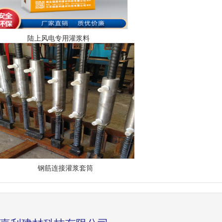
陆上风电专用灌浆料
钢筋连接灌浆套筒