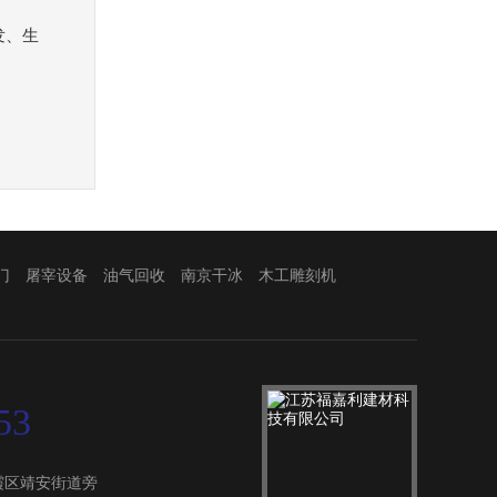
发、生
门
屠宰设备
油气回收
南京干冰
木工雕刻机
53
霞区靖安街道旁