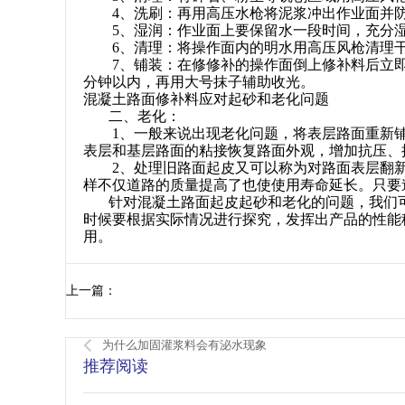
4、洗刷：再用高压水枪将泥浆冲出作业面并
5、湿润：作业面上要保留水一段时间，充分湿
6、清理：将操作面内的明水用高压风枪清理
7、铺装：在修修补的操作面倒上修补料后立即用
分钟以内，再用大号抹子辅助收光。
混凝土路面修补料应对起砂和老化问题
二、老化：
1、一般来说出现老化问题，将表层路面重新铺
表层和基层路面的粘接恢复路面外观，增加抗压、
2、处理旧路面起皮又可以称为对路面表层翻新
样不仅道路的质量提高了也使使用寿命延长。只要
针对混凝土路面起皮起砂和老化的问题，我们可
时候要根据实际情况进行探究，发挥出产品的性能
用。
上一篇：
为什么加固灌浆料会有泌水现象
推荐阅读