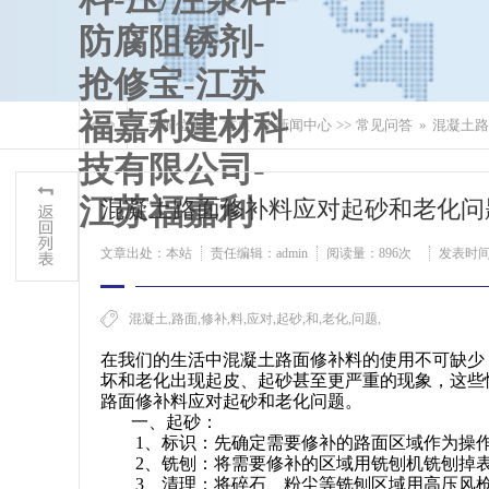
当前位置：
首页
>>
新闻中心
>>
常见问答
»
混凝土路
混凝土路面修补料应对起砂和老化问
文章出处：本站
责任编辑：admin
阅读量：
896次
发表时间：
混凝土,路面,修补,料,应对,起砂,和,老化,问题,
在我们的生活中混凝土路面修补料的使用不可缺少
坏和老化出现起皮、起砂甚至更严重的现象，这些
路面修补料应对起砂和老化问题。
一、起砂：
1、标识：先确定需要修补的路面区域作为操
2、铣刨：将需要修补的区域用铣刨机铣刨掉表层
3、清理：将碎石、粉尘等铣刨区域用高压风枪